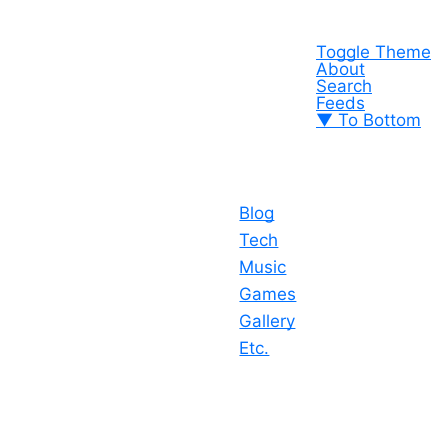
Toggle Theme
About
Search
Feeds
▼ To Bottom
Blog
Tech
Music
Games
Gallery
Etc.