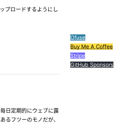
ら、コーヒー1杯分ご支援
アップロードするようにし
してもらえると嬉しいで
す。
Ofuse
Buy Me A Coffee
Stripe
GitHub Sponsors
り毎日定期的にウェブに露
にあるフツーのモノだが、