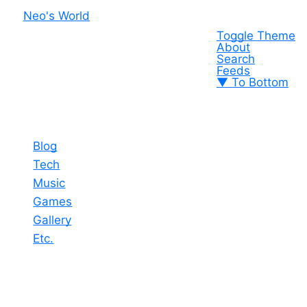
Neo's World
Toggle Theme
About
Search
Feeds
▼ To Bottom
Blog
Tech
Music
Games
Gallery
Etc.