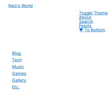
Neo's World
Toggle Theme
About
Search
Feeds
▼ To Bottom
Blog
Tech
Music
Games
Gallery
Etc.