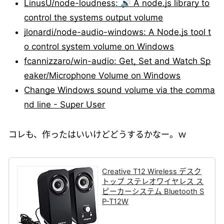
LinusU/node-loudness: 🔊 A node.js library to
control the systems output volume
jlonardi/node-audio-windows: A Node.js tool t
o control system volume on Windows
fcannizzaro/win-audio: Get, Set and Watch Sp
eaker/Microphone Volume on Windows
Change Windows sound volume via the comma
nd line - Super User
コレも、作ったはいいけどどうするかなー。ｗ
Creative T12 Wireless デスク
トップ ステレオワイヤレス ス
ピーカーシステム Bluetooth S
P-T12W