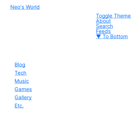
Neo's World
Toggle Theme
About
Search
Feeds
▼ To Bottom
Blog
Tech
Music
Games
Gallery
Etc.