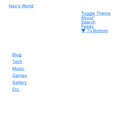
Neo's World
Toggle Theme
About
Search
Feeds
▼ To Bottom
Blog
Tech
Music
Games
Gallery
Etc.