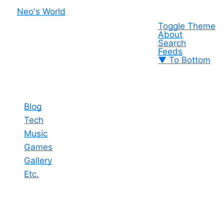
Neo's World
Toggle Theme
About
Search
Feeds
▼ To Bottom
Blog
Tech
Music
Games
Gallery
Etc.