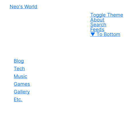
Neo's World
Toggle Theme
About
Search
Feeds
▼ To Bottom
Blog
Tech
Music
Games
Gallery
Etc.