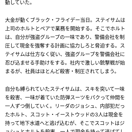
動していた。
大金が動くブラック・フライデー当日。ステイサムは
上司のホルトとペアで業務を開始する。そこでホルト
は、自分が強盗グループの一味であり、警備会社を制
圧して現金を強奪する計画に協力しろと脅迫する。ス
テイサムは仕方なく従い、強盗グループを警備会社に
忍び込ませる手助けをする。社内で激しい銃撃戦が始
まるが、社員はほとんど殺害・制圧されてしまう。
自分も縛られていたステイサムは、スキを突いて一味
を殺害、一味が着ていた防弾スーツをパクって仲間を
一人ずつ倒していく。リーダのジョシュ、内部犯だっ
たホルト、スコット・イーストウッドの3人は現金を
持って地下水道へと逃げ込むが、そこでスコットはジ
ョシュとホルトを殺害、一人で現金を持って逃げてし