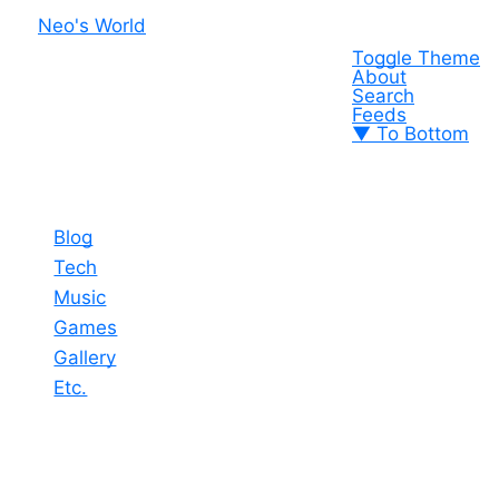
Neo's World
Toggle Theme
About
Search
Feeds
▼ To Bottom
Blog
Tech
Music
Games
Gallery
Etc.