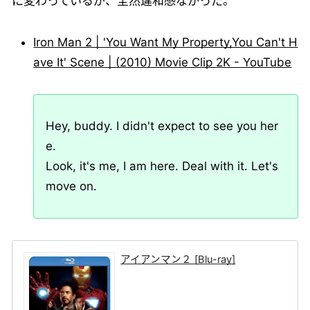
に変わっているが、全然違和感なかった。
Iron Man 2 | 'You Want My Property,You Can't H
ave It' Scene | (2010) Movie Clip 2K - YouTube
Hey, buddy. I didn't expect to see you her
e.
Look, it's me, I am here. Deal with it. Let's
move on.
アイアンマン２ [Blu-ray]