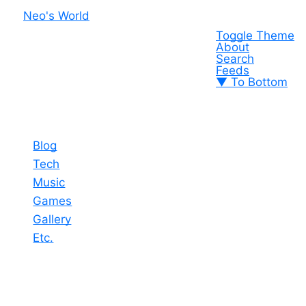
Neo's World
Toggle Theme
About
Search
Feeds
▼ To Bottom
Blog
Tech
Music
Games
Gallery
Etc.