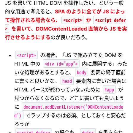
JS を書いて HTML DOM を操作したい、という一般
的な用途で考えると、
SPA のように全てが JS によっ
<script>
<script defer
て操作される場合なら、
か
>
を書いて、DOMContentLoaded 直前から JS を実
行させるようにする
のが良いだろう。
<script>
の場合、「JS で組み立てた DOM を
<div id="app">
HTML 中の
内に展開する」みた
body
いな処理があるとすると、
要素の終了直前
head
に書くと良いかな。
要素内に書いた場合は
#app
HTML パースが終わっていないために
が
見つからなくなるので、どこに書いても良いよう
document.addEventListener('DOMContentLoade
に
d')
でラップするのは必須、としておくと安心だ
ろうか
<script defer>
defer
の場合も、
を書き忘れ