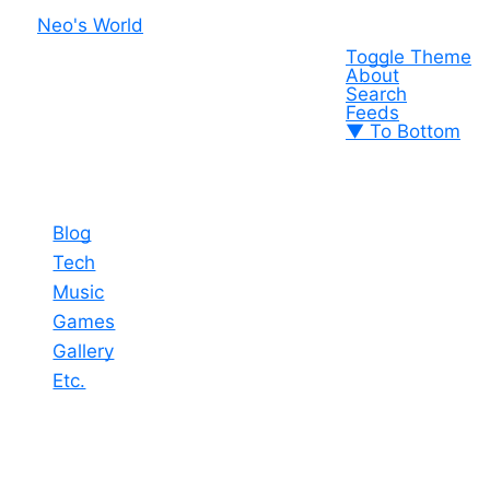
Neo's World
Toggle Theme
About
Search
Feeds
▼ To Bottom
Blog
Tech
Music
Games
Gallery
Etc.