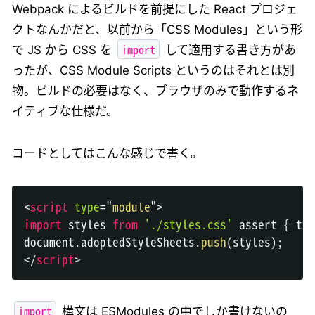
Webpack によるビルドを前提にした React プロジェ
クトなんかだと、以前から「CSS Modules」という形
import
で JS から CSS を
して適用する書き方があ
ったが、CSS Module Scripts というのはそれとは別
物。ビルドの必要はなく、ブラウザのみで動作するネ
イティブな仕様だ。
コードとしてはこんな感じで書く。
<
script
type
=
"
module
"
>
import
styles
from
'./styles.css'
 assert 
{
 typ
document
.
adoptedStyleSheets
.
push
(
styles
)
;
</
script
>
import
構文は ESModules の中でしか書けないの