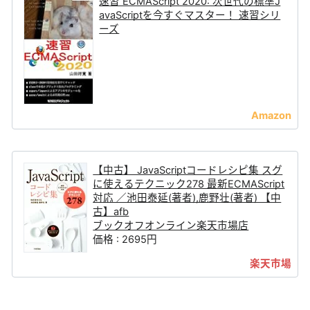
速習 ECMAScript 2020: 次世代の標準J
avaScriptを今すぐマスター！ 速習シリ
ーズ
【中古】 JavaScriptコードレシピ集 スグ
に使えるテクニック278 最新ECMAScript
対応 ／池田泰延(著者),鹿野壮(著者) 【中
古】afb
ブックオフオンライン楽天市場店
価格 : 2695円