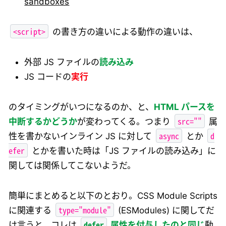
sandboxes
<script>
の書き方の違いによる動作の違いは、
外部 JS ファイルの
読み込み
JS コードの
実行
のタイミングがいつになるのか、と、
HTML パースを
src=""
中断するかどうか
が変わってくる。つまり
属
async
d
性を書かないインライン JS に対して
とか
efer
とかを書いた時は「JS ファイルの読み込み」に
関しては関係してこないようだ。
簡単にまとめると以下のとおり。CSS Module Scripts
type="module"
に関連する
(ESModules) に関してだ
defer
け言うと、コレは
属性を付与したのと同じ
動