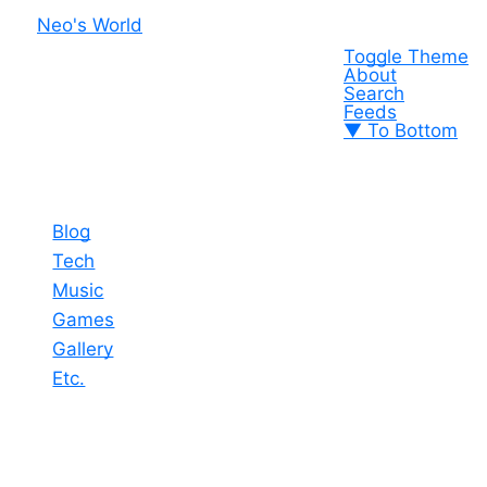
Neo's World
Toggle Theme
About
Search
Feeds
▼ To Bottom
Blog
Tech
Music
Games
Gallery
Etc.