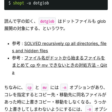
$ 
shopt
dotglob
読んで字の如く、
はドットファイルも glob
展開の対象にする、というワケ。
参考 :
SOLVED recursively cp all directories, file
s and hidden files
参考 :
ファイル名がドットから始まるファイルを
まとめて cp や mv できないときの対処方法 - Qiit
a
cp
mv
-n
ちなみに、
と
には
オプションがあり、
コレを指定するとコピー先・移動先に同名ファイルが
あった時に上書きコピー・移動をしなくなる。うっか
-n
り上書きしてしまわないようにするには、
オプシ