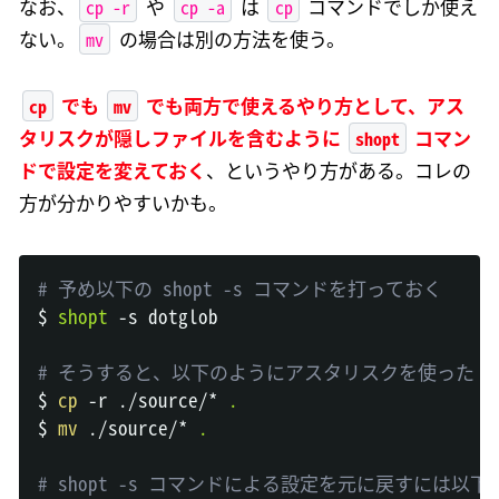
cp -r
cp -a
cp
なお、
や
は
コマンドでしか使え
mv
ない。
の場合は別の方法を使う。
cp
mv
でも
でも両方で使えるやり方として、アス
shopt
タリスクが隠しファイルを含むように
コマン
ドで設定を変えておく
、というやり方がある。コレの
方が分かりやすいかも。
# 予め以下の shopt -s コマンドを打っておく
$ 
shopt
 -s dotglob

# そうすると、以下のようにアスタリスクを使った c
$ 
cp
 -r ./source/* 
.
$ 
mv
 ./source/* 
.
# shopt -s コマンドによる設定を元に戻すには以