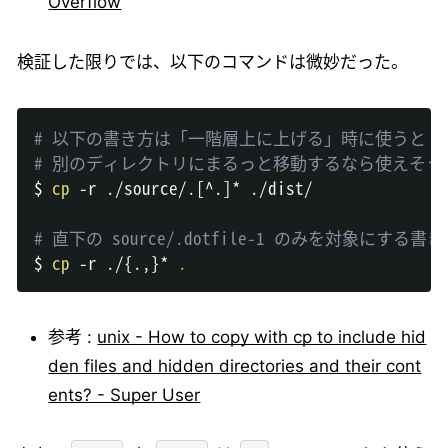
Overflow
検証した限りでは、以下のコマンドは微妙だった。
# 以下の書き方は「一階層上に上げる」時に使うと 
# 別のディレクトリにまるっと移動するなら使えそう
$ 
cp
 -r ./source/.
[
^.
]
* ./dist/

# 直下の source/.dotfile-1 のみを対象にする書
$ 
cp
 -r ./
{
.,
}
* 
.
参考 :
unix - How to copy with cp to include hid
den files and hidden directories and their cont
ents? - Super User