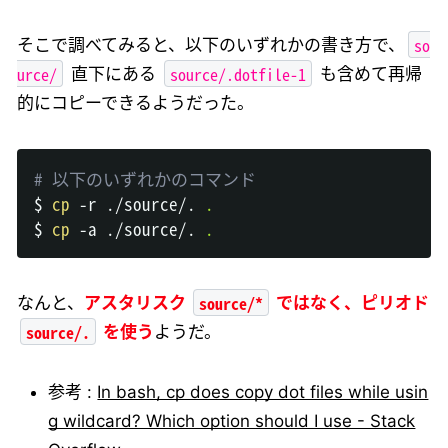
so
そこで調べてみると、以下のいずれかの書き方で、
urce/
source/.dotfile-1
直下にある
も含めて再帰
的にコピーできるようだった。
# 以下のいずれかのコマンド
$ 
cp
 -r ./source/. 
.
$ 
cp
 -a ./source/. 
.
source/*
なんと、
アスタリスク
ではなく、ピリオド
source/.
を使う
ようだ。
参考 :
In bash, cp does copy dot files while usin
g wildcard? Which option should I use - Stack