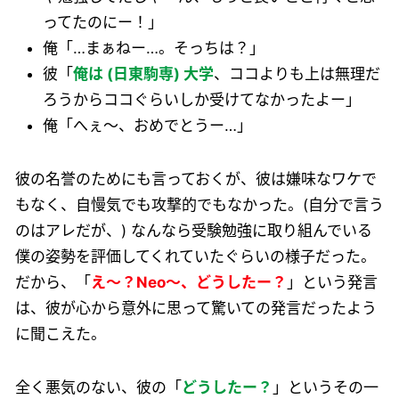
ってたのにー！」
俺「…まぁねー…。そっちは？」
彼「
俺は (日東駒専) 大学
、ココよりも上は無理だ
ろうからココぐらいしか受けてなかったよー」
俺「へぇ～、おめでとうー…」
彼の名誉のためにも言っておくが、彼は嫌味なワケで
もなく、自慢気でも攻撃的でもなかった。(自分で言う
のはアレだが、) なんなら受験勉強に取り組んでいる
僕の姿勢を評価してくれていたぐらいの様子だった。
だから、「
え～？Neo～、どうしたー？
」という発言
は、彼が心から意外に思って驚いての発言だったよう
に聞こえた。
全く悪気のない、彼の「
どうしたー？
」というその一