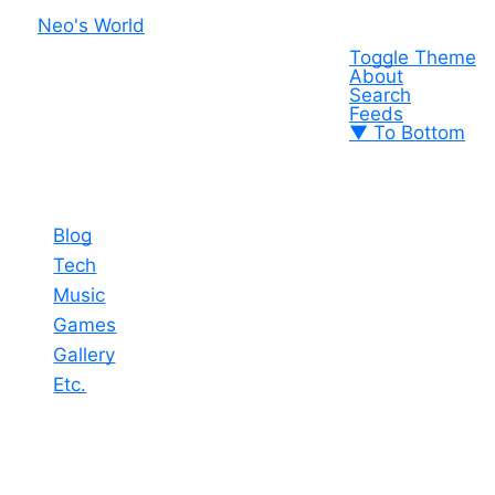
Neo's World
Toggle Theme
About
Search
Feeds
▼ To Bottom
Blog
Tech
Music
Games
Gallery
Etc.