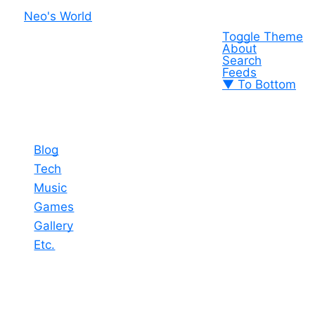
Neo's World
Toggle Theme
About
Search
Feeds
▼ To Bottom
Blog
Tech
Music
Games
Gallery
Etc.