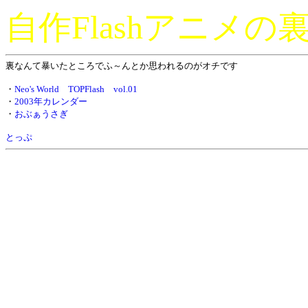
自作Flashアニメの
裏なんて暴いたところでふ～んとか思われるのがオチです
・
Neo's World TOPFlash vol.01
・
2003年カレンダー
・
おぶぁうさぎ
とっぷ