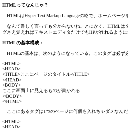
HTMLってなんじゃ？
HTMLはHyper Text Markup Languageの
なんて難しく言っても分からないね。とにかく、HTMLはタグ
グさえ覚えればテキストエディタだけでもHPが作れるように
HTMLの基本構成：
HTMLの基本は、次のようになっている。このタグは必ず
<HTML>
<HEAD>
<TITLE>ここにページのタイトル</TITLE>
</HEAD>
<BODY>
ここに画面上に見えるものが書かれる
</BODY>
</HTML>
ここにあるタグは1つのページに何個も入れちゃダメなんだ
<HTML>
<HEAD>