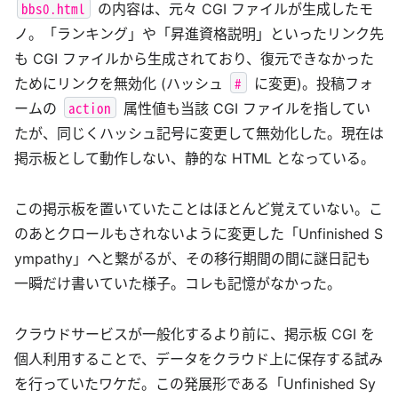
bbs0.html
の内容は、元々 CGI ファイルが生成したモ
ノ。「ランキング」や「昇進資格説明」といったリンク先
も CGI ファイルから生成されており、復元できなかった
#
ためにリンクを無効化 (ハッシュ
に変更)。投稿フォ
action
ームの
属性値も当該 CGI ファイルを指してい
たが、同じくハッシュ記号に変更して無効化した。現在は
掲示板として動作しない、静的な HTML となっている。
この掲示板を置いていたことはほとんど覚えていない。こ
のあとクロールもされないように変更した「Unfinished S
ympathy」へと繋がるが、その移行期間の間に謎日記も
一瞬だけ書いていた様子。コレも記憶がなかった。
クラウドサービスが一般化するより前に、掲示板 CGI を
個人利用することで、データをクラウド上に保存する試み
を行っていたワケだ。この発展形である「Unfinished Sy