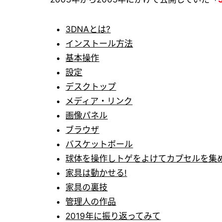
3DNAとは?
インストール方法
基本操作
設定
デスクトップ
メディア・リンク
画像パネル
ブラウザ
バスケットボール
球体を操作しトゲをよけてカプセルを集め
家具は動かせる!
家具の裏技
管理人の作品
2019年に振り返ってみて