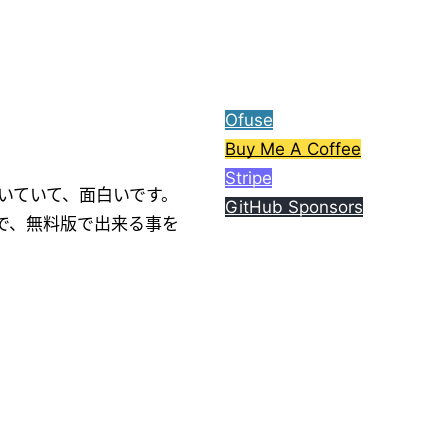
ら、コーヒー1杯分ご支援
してもらえると嬉しいで
す。
Ofuse
Buy Me A Coffee
Stripe
付いていて、面白いです。
GitHub Sponsors
で、無料版で出来る事を