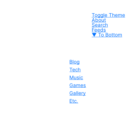
Toggle Theme
About
Search
Feeds
▼ To Bottom
Blog
Tech
Music
Games
Gallery
Etc.