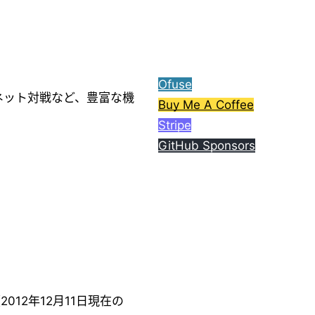
ら、コーヒー1杯分ご支援
してもらえると嬉しいで
す。
Ofuse
、ネット対戦など、豊富な機
Buy Me A Coffee
Stripe
GitHub Sponsors
2012年12月11日現在の