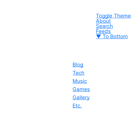
Toggle Theme
About
Search
Feeds
▼ To Bottom
Blog
Tech
Music
Games
Gallery
Etc.