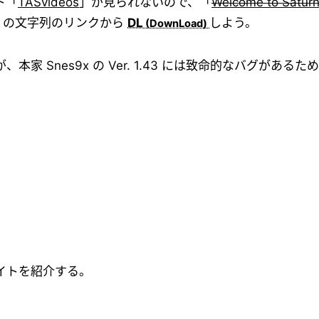
ト「
TASvideos
」が見られないので、「
Welcome to Saturn'
ent9」の文字列のリンクから
DL
しよう。
 Snes9x の Ver. 1.43 には致命的なバグがある
イトを紹介する。