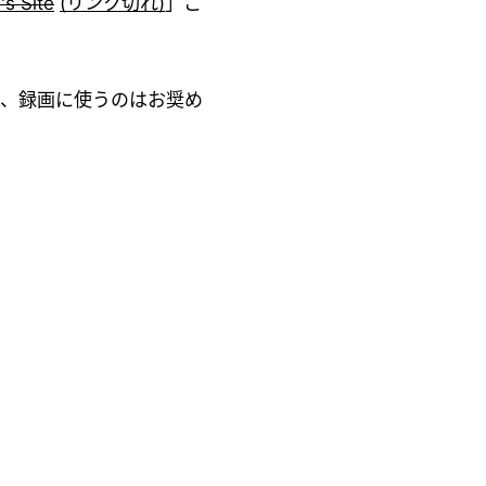
s Site
(リンク切れ)
」こ
ため、録画に使うのはお奨め