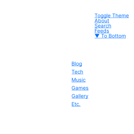
Toggle Theme
About
Search
Feeds
▼ To Bottom
Blog
Tech
Music
Games
Gallery
Etc.