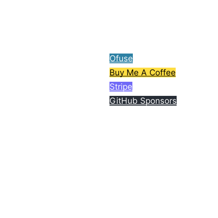
ら、コーヒー1杯分ご支援
してもらえると嬉しいで
す。
Ofuse
Buy Me A Coffee
Stripe
GitHub Sponsors