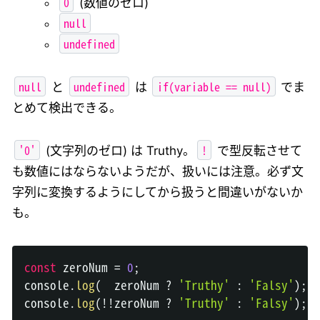
0
(数値のゼロ)
null
undefined
null
undefined
if(variable == null)
と
は
でま
とめて検出できる。
'0'
!
(文字列のゼロ) は Truthy。
で型反転させて
も数値にはならないようだが、扱いには注意。必ず文
字列に変換するようにしてから扱うと間違いがないか
も。
const
 zeroNum 
=
0
;
console
.
log
(
  zeroNum 
?
'Truthy'
:
'Falsy'
)
;
console
.
log
(
!
!
zeroNum 
?
'Truthy'
:
'Falsy'
)
;