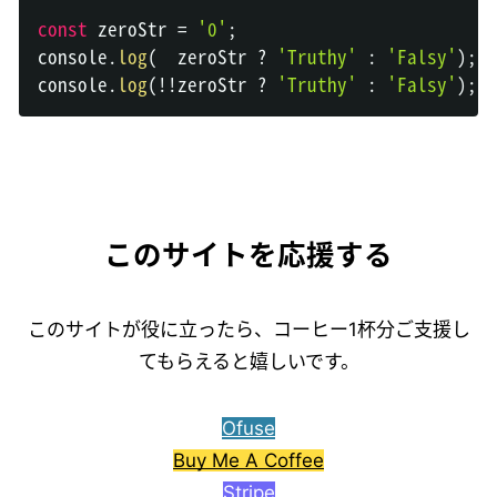
const
 zeroStr 
=
'0'
;
console
.
log
(
  zeroStr 
?
'Truthy'
:
'Falsy'
)
;
console
.
log
(
!
!
zeroStr 
?
'Truthy'
:
'Falsy'
)
;
このサイトを応援する
このサイトが役に立ったら、コーヒー1杯分ご支援し
てもらえると嬉しいです。
Ofuse
Buy Me A Coffee
Stripe