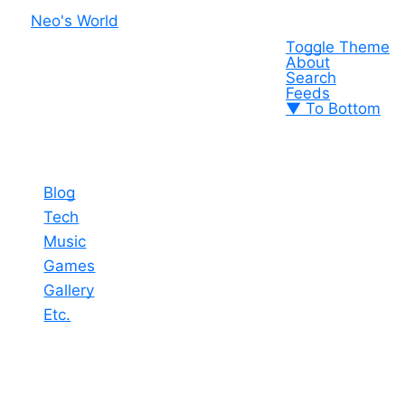
Neo's World
Toggle Theme
About
Search
Feeds
▼ To Bottom
Blog
Tech
Music
Games
Gallery
Etc.