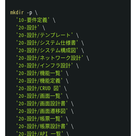
mkdir
 -p 
\
'10-要件定義'
\
'20-設計'
\
'20-設計/テンプレート'
\
'20-設計/システム仕様書'
\
'20-設計/システム構成図'
\
'20-設計/ネットワーク設計'
\
'20-設計/インフラ設計'
\
'20-設計/機能一覧'
\
'20-設計/機能定義'
\
'20-設計/CRUD 図'
\
'20-設計/画面一覧'
\
'20-設計/画面設計書'
\
'20-設計/画面遷移図'
\
'20-設計/帳票一覧'
\
'20-設計/帳票設計書'
\
'20-設計/API 一覧'
\