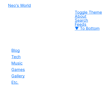
Neo's World
Toggle Theme
About
Search
Feeds
▼ To Bottom
Blog
Tech
Music
Games
Gallery
Etc.