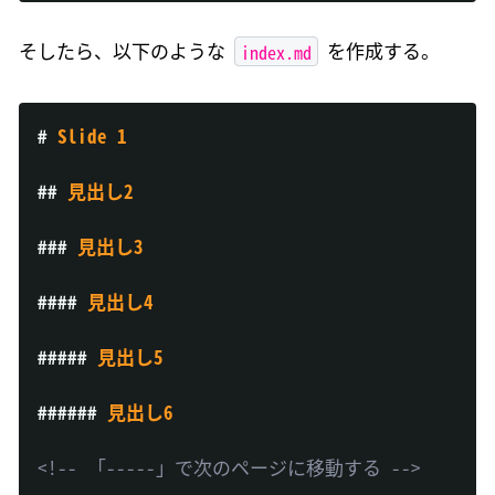
index.md
そしたら、以下のような
を作成する。
#
 Slide 1
##
 見出し2
###
 見出し3
####
 見出し4
#####
 見出し5
######
 見出し6
<!-- 「-----」で次のページに移動する -->