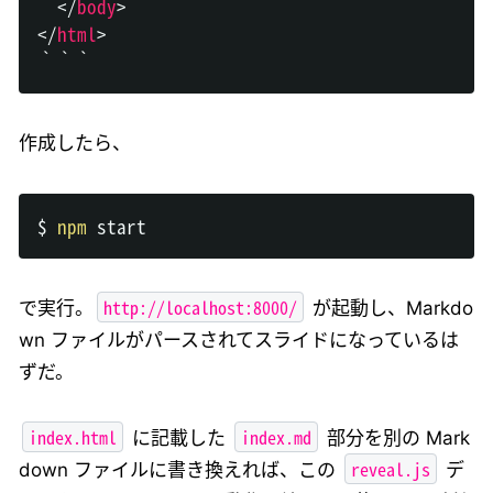
</
body
>
</
html
>
作成したら、
$ 
npm
http://localhost:8000/
で実行。
が起動し、Markdo
wn ファイルがパースされてスライドになっているは
ずだ。
index.html
index.md
に記載した
部分を別の Mark
reveal.js
down ファイルに書き換えれば、この
デ