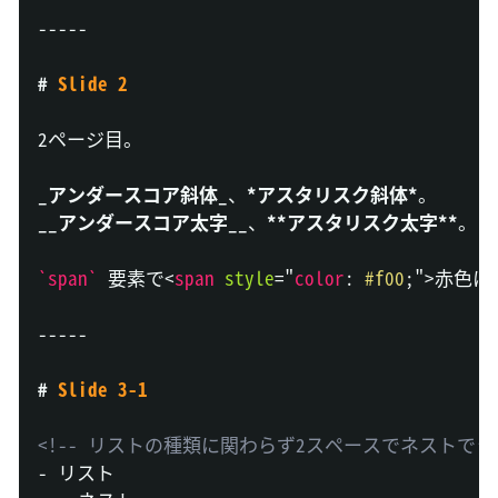
-----
#
 Slide 2
2ページ目。

_
アンダースコア斜体
_
、
*
アスタリスク斜体
*
__
アンダースコア太字
__
、
**
アスタリスク太字
**
。  

`span`
 要素で
<
span
style
="
color
:
#f00
;
"
>
赤色に
-----
#
 Slide 3-1
<!-- リストの種類に関わらず2スペースでネストできる
-
 リスト
