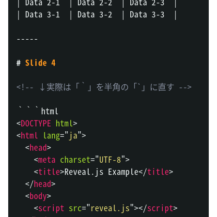
|
 Data 2-1  
|
 Data 2-2  
|
 Data 2-3  
|
|
 Data 3-1  
|
 Data 3-2  
|
 Data 3-3  
|
-----
#
 Slide 4
<!-- ↓実際は「｀」を半角の「`」に直す -->
<
DOCTYPE
html
>
<
html
lang
=
"
ja
"
>
<
head
>
<
meta
charset
=
"
UTF-8
"
>
<
title
>
Reveal.js Example
</
title
>
</
head
>
<
body
>
<
script
src
=
"
reveal.js
"
>
</
script
>