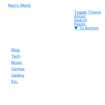
Neo's World
Toggle Theme
About
Search
Feeds
▼ To Bottom
Blog
Tech
Music
Games
Gallery
Etc.