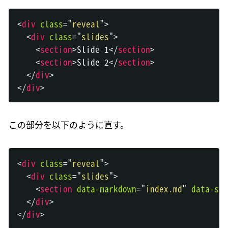
<
div
class
=
"
reveal
"
>
<
div
class
=
"
slides
"
>
<
section
>
Slide 1
</
section
>
<
section
>
Slide 2
</
section
>
</
div
>
</
div
>
この部分を以下のように直す。
<
div
class
=
"
reveal
"
>
<
div
class
=
"
slides
"
>
<
section
data-markdown
=
"
index.md
"
data-sep
</
div
>
</
div
>