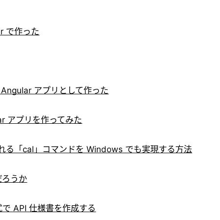
ar で作った
 Angular アプリとして作った
ular アプリを作ってみた
る「cal」コマンドを Windows でも実現する方法
だろうか
n 形式で API 仕様書を作成する