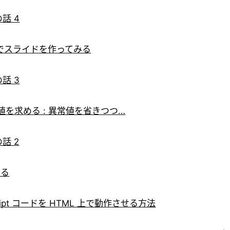
話 4
ファイルでスライドを作ってみる
話 3
小値を求める : 異常値を省きつつ…
話 2
する
Script コードを HTML 上で動作させる方法