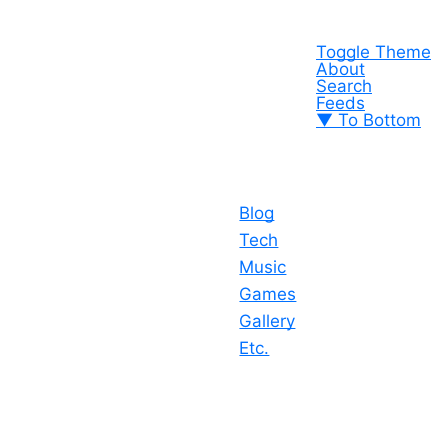
Toggle Theme
About
Search
Feeds
▼ To Bottom
Blog
Tech
Music
Games
Gallery
Etc.