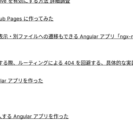
:active を有効にする方法 詳細調査
b Pages に作ってみた
示・別ファイルへの遷移もできる Angular アプリ「ngx-ma
es に公開する際、ルーティングによる 404 を回避する、具体的な
lar アプリを作った
 Angular アプリを作った