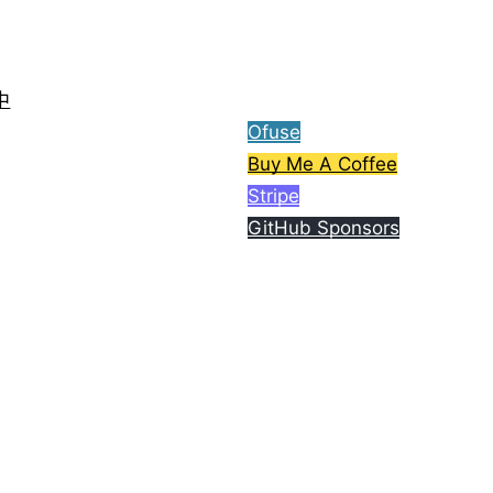
ら、コーヒー1杯分ご支援
してもらえると嬉しいで
す。
中
Ofuse
Buy Me A Coffee
Stripe
GitHub Sponsors