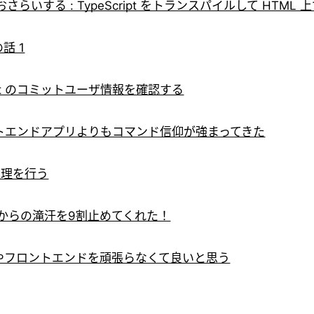
おさらいする : TypeScript をトランスパイルして HTM
話 1
t のコミットユーザ情報を確認する
トエンドアプリよりもコマンド信仰が強まってきた
期処理を行う
からの滝汗を9割止めてくれた！
やフロントエンドを頑張らなくて良いと思う