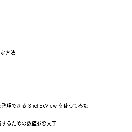
設定方法
きる ShellExView を使ってみた
法を回避するための数値参照文字