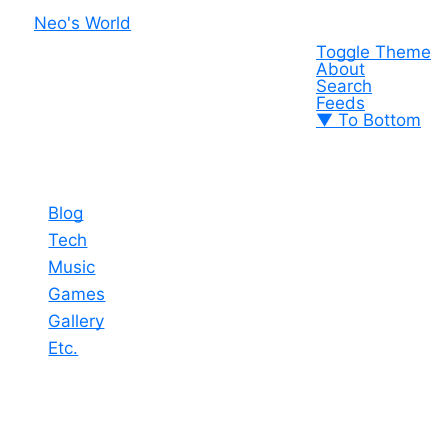
Neo's World
Toggle Theme
About
Search
Feeds
▼ To Bottom
Blog
Tech
Music
Games
Gallery
Etc.