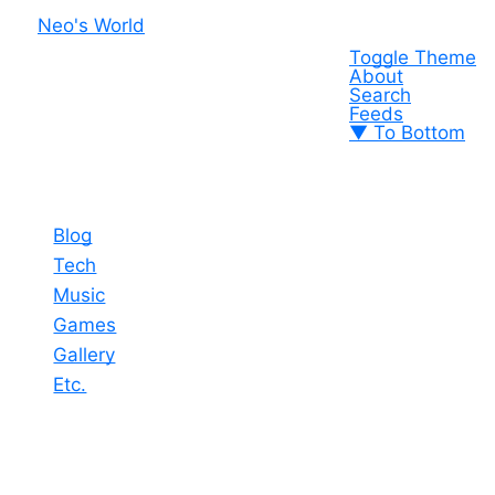
Neo's World
Toggle Theme
About
Search
Feeds
▼ To Bottom
Blog
Tech
Music
Games
Gallery
Etc.