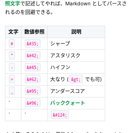
照文字
で記述してやれば、Markdown としてパースさ
れるのを回避できる。
文字
数値参照
説明
#
&#35;
シャープ
*
&#42;
アスタリスク
-
&#45;
ハイフン
>
&#62;
&gt;
大なり (
でも可)
_
&#95;
アンダースコア
&#96;
`
バッククォート
&#124;
`
`