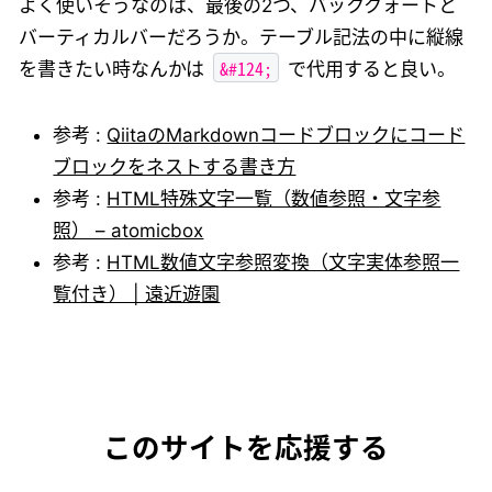
よく使いそうなのは、最後の2つ、バッククォートと
バーティカルバーだろうか。テーブル記法の中に縦線
&#124;
を書きたい時なんかは
で代用すると良い。
参考 :
QiitaのMarkdownコードブロックにコード
ブロックをネストする書き方
参考 :
HTML特殊文字一覧（数値参照・文字参
照） – atomicbox
参考 :
HTML数値文字参照変換（文字実体参照一
覧付き） | 遠近遊園
このサイトを応援する