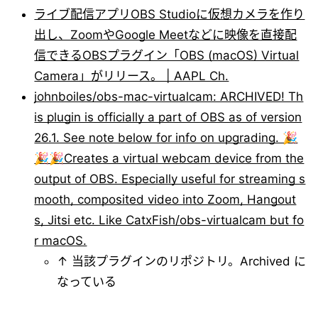
ライブ配信アプリOBS Studioに仮想カメラを作り
出し、ZoomやGoogle Meetなどに映像を直接配
信できるOBSプラグイン「OBS (macOS) Virtual
Camera」がリリース。 | AAPL Ch.
johnboiles/obs-mac-virtualcam: ARCHIVED! Th
is plugin is officially a part of OBS as of version
26.1. See note below for info on upgrading. 🎉
🎉🎉Creates a virtual webcam device from the
output of OBS. Especially useful for streaming s
mooth, composited video into Zoom, Hangout
s, Jitsi etc. Like CatxFish/obs-virtualcam but fo
r macOS.
↑ 当該プラグインのリポジトリ。Archived に
なっている