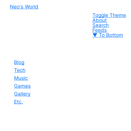
Neo's World
Toggle Theme
About
Search
Feeds
▼ To Bottom
Blog
Tech
Music
Games
Gallery
Etc.