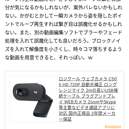
分が気になるかもしれないが、案外バレないかもしれ
ない。かがむとかして一瞬カメラから姿を隠したポイ
ントでループ再生すれば繋ぎ目は誤魔化せるかもしれ
ない。また、別の動画編集ソフトでブラーやフェード
処理を入れて誤魔化しても良いだろう。ブロックノイ
ズを入れて解像度を小さくし、時々コマ落ちするよう
な動画を用意できると、それっぽい。ｗ
ロジクール ウェブカメラ C50
5 HD 720P 自動光補正 ロング
レンジマイク 2mの長いUSB接
続ケーブル プラグアンドプレ
イ WEBカメラ ZoomやSkype
等主要なビデオ通話アプリに
対応 国内正規品 2年間メーカ
ー保証