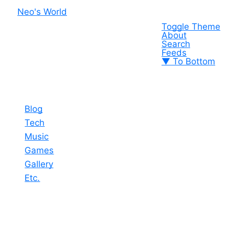
Neo's World
Toggle Theme
About
Search
Feeds
▼ To Bottom
Blog
Tech
Music
Games
Gallery
Etc.