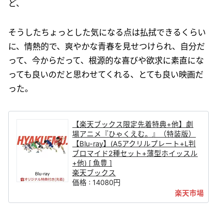
ど、
そうしたちょっとした気になる点は払拭できるくらい
に、情熱的で、爽やかな青春を見せつけられ、自分だ
って、今からだって、根源的な喜びや欲求に素直にな
っても良いのだと思わせてくれる、とても良い映画だ
った。
【楽天ブックス限定先着特典+他】劇
場アニメ『ひゃくえむ。』（特装版）
【Blu-ray】(A5アクリルプレート+L判
ブロマイド2種セット+薄型ホイッスル
+他) [ 魚豊 ]
楽天ブックス
価格 : 14080円