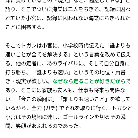
津に負けているこの『現実』など、逃避してやる」と
語り、そこでついに海棠は二人をちぎる。記録に囚わ
れていた小宮は、記録に囚われない海棠にちぎられた
ことに困惑する。
そこでトガシは小宮に、小学校時代伝えた「誰よりも
速いことが全てを解決する」という言葉を改めて伝え
る。他の走者に、あのライバルに、そして自分自身に
打ち勝ち、「誰よりも速い」というその地位・肩書
き・現実が欲しい。
なぜなら走ることが好きだから
で
あり、そこには家族も友人も、仕事も将来も関係な
い。「今この瞬間に」「誰よりも速いこと」を欲して
いるから、全力 (ガチ) でそれを取りに行く。トガシと
小宮はその境地に達し、ゴールラインを切るその瞬
間、笑顔があふれるのであった。