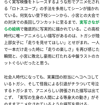
らく実写映像をトレースするような形でアニメ化され
る「ロトスコープ」の手法を多用してシーンが描かれ
ている。何気ない登下校シーンから、小宮との大会で
の対決での長回しワンカットに至るまで、
実写さなが
らの絵柄
で徹底的に写実的に描かれている。この高校
時代に唯一アニメらしい描写があるのは、トガシが陸
上部女子に「走りを見せてほしい」とせがまれ、一人
で一本だけ走った時に「走りの楽しさ」を再び感じた
瞬間と、小宮に敗北し豪雨に打たれる中盤ラストのカ
ットぐらいだったと思う。
社会人時代になっても、実業団の担当にヘコヘコして
いるトガシ、そして怪我による引退がチラついて号泣
するトガシまで、アニメらしい誇張された描写は出て
こず、「実写の生身の人間による等身大の動き」がそ
のままアニメ化されているような描写を受ける。