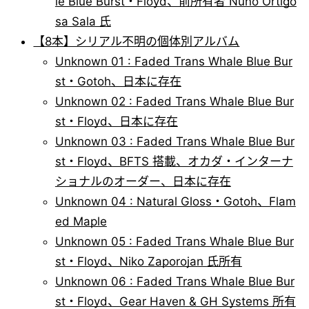
le Blue Burst・Floyd、前所有者 Nuno Ortigo
sa Sala 氏
【8本】シリアル不明の個体別アルバム
Unknown 01 : Faded Trans Whale Blue Bur
st・Gotoh、日本に存在
Unknown 02 : Faded Trans Whale Blue Bur
st・Floyd、日本に存在
Unknown 03 : Faded Trans Whale Blue Bur
st・Floyd、BFTS 搭載、オカダ・インターナ
ショナルのオーダー、日本に存在
Unknown 04 : Natural Gloss・Gotoh、Flam
ed Maple
Unknown 05 : Faded Trans Whale Blue Bur
st・Floyd、Niko Zaporojan 氏所有
Unknown 06 : Faded Trans Whale Blue Bur
st・Floyd、Gear Haven & GH Systems 所有