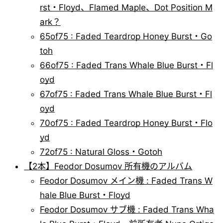
rst・Floyd、Flamed Maple、Dot Position M
ark？
65of75 : Faded Teardrop Honey Burst・Go
toh
66of75 : Faded Trans Whale Blue Burst・Fl
oyd
67of75 : Faded Trans Whale Blue Burst・Fl
oyd
70of75 : Faded Teardrop Honey Burst・Flo
yd
72of75 : Natural Gloss・Gotoh
【2本】Feodor Dosumov 所有機のアルバム
Feodor Dosumov メイン機 : Faded Trans W
hale Blue Burst・Floyd
Feodor Dosumov サブ機 : Faded Trans Wha