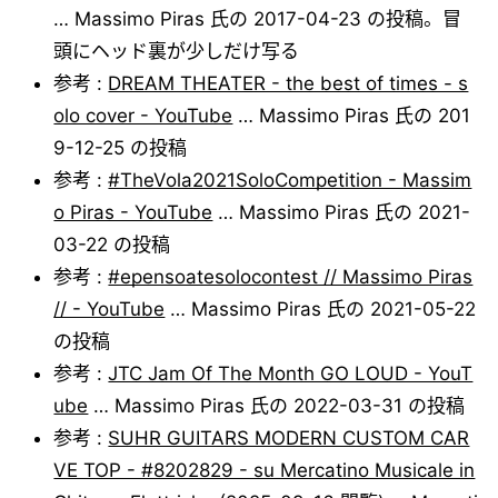
… Massimo Piras 氏の 2017-04-23 の投稿。冒
頭にヘッド裏が少しだけ写る
参考 :
DREAM THEATER - the best of times - s
olo cover - YouTube
… Massimo Piras 氏の 201
9-12-25 の投稿
参考 :
#TheVola2021SoloCompetition​ - Massim
o Piras - YouTube
… Massimo Piras 氏の 2021-
03-22 の投稿
参考 :
#epensoatesolocontest // Massimo Piras
// - YouTube
… Massimo Piras 氏の 2021-05-22
の投稿
参考 :
JTC Jam Of The Month GO LOUD - YouT
ube
… Massimo Piras 氏の 2022-03-31 の投稿
参考 :
SUHR GUITARS MODERN CUSTOM CAR
VE TOP - #8202829 - su Mercatino Musicale in