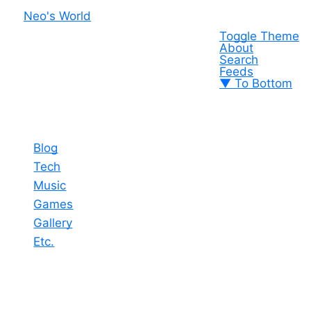
Neo's World
Toggle Theme
About
Search
Feeds
▼ To Bottom
Blog
Tech
Music
Games
Gallery
Etc.