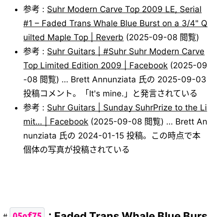
参考 :
Suhr Modern Carve Top 2009 LE, Serial
#1 – Faded Trans Whale Blue Burst on a 3/4" Q
uilted Maple Top | Reverb
(2025-09-08 閲覧)
参考 :
Suhr Guitars | #Suhr Suhr Modern Carve
Top Limited Edition 2009 | Facebook
(2025-09
-08 閲覧) … Brett Annunziata 氏の 2025-09-03
投稿コメント。「It's mine.」と発言されている
参考 :
Suhr Guitars | Sunday SuhrPrize to the Li
mit… | Facebook
(2025-09-08 閲覧) … Brett An
nunziata 氏の 2024-01-15 投稿。この時点で本
個体の写真が投稿されている
05of75
: Faded Trans Whale Blue Burs