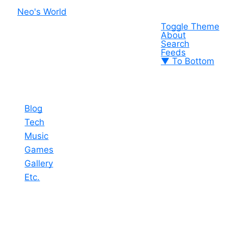
Neo's World
Toggle Theme
About
Search
Feeds
▼ To Bottom
Blog
Tech
Music
Games
Gallery
Etc.