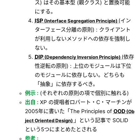
ス) はその基本型 (親クラス) と置換可能
にする。
ISP
(イン
ターフェース分離の原則) : クライアント
が利用しないメソッドへの依存を強制し
ない。
DIP
(依存
性逆転の原則) : 上位のモジュールは下位
のモジュールに依存しない。どちらも
「抽象」に依存するべき。
例示 :
(それぞれの原則の項で個別に触れる)
出自 :
XP の提唱者ロバート・C・マーチンが
2005年に書いた「The Principles of
OOD
」という記事で SOLID
という5つにまとめたとされる
参考 :