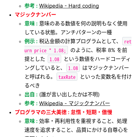
参考 :
Wikipedia - Hard coding
マジックナンバー
意味 :
意味のある数値を何の説明もなく使用
している状態。アンチパターンの一種
ret
例示 :
税込金額の計算プログラムとして、
urn price * 1.08;
のように、税率 8% を前
1.08
提とした
という数値をハードコーディ
1.08
ングしていると、
はマジックナンバー
taxRate
と呼ばれる。
といった変数名を付け
るべき
出自 :
(誰が言い出したかは不明)
参考 :
Wikipedia - マジックナンバー
プログラマの三大美徳 : 怠惰・短期・傲慢
意味 :
効率・再利用性を重視すること、処理
速度を追求すること、品質にかける自尊心を