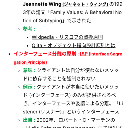
Jeannette Wing
の199
3年の論文「Family Values: A Behavioral No
tion of Subtyping」で示された
参考 :
Wikipedia - リスコフの置換原則
Qiita - オブジェクト指向設計原則とは
インターフェース分離の原則 :
ISP
意味 :
クライアントは自分が使わないメソッ
ドに依存することを強制されない
例示 :
クライアントが本当に使いたいメソッ
ド (インターフェース) のみが提供されるべ
き。インターフェースや委譲による分離。「Li
stener (リスナー)」というインターフェース
出自 :
2002年、ロバート・C・マーチンの