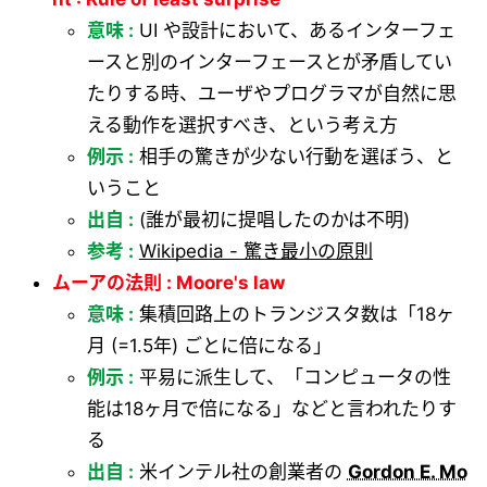
意味 :
UI や設計において、あるインターフェ
ースと別のインターフェースとが矛盾してい
たりする時、ユーザやプログラマが自然に思
える動作を選択すべき、という考え方
例示 :
相手の驚きが少ない行動を選ぼう、と
いうこと
出自 :
(誰が最初に提唱したのかは不明)
参考 :
Wikipedia - 驚き最小の原則
ムーアの法則 : Moore's law
意味 :
集積回路上のトランジスタ数は「18ヶ
月 (=1.5年) ごとに倍になる」
例示 :
平易に派生して、「コンピュータの性
能は18ヶ月で倍になる」などと言われたりす
る
出自 :
米インテル社の創業者の
Gordon E. Mo