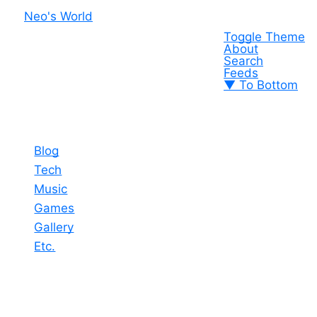
Neo's World
Toggle Theme
About
Search
Feeds
▼ To Bottom
Blog
Tech
Music
Games
Gallery
Etc.