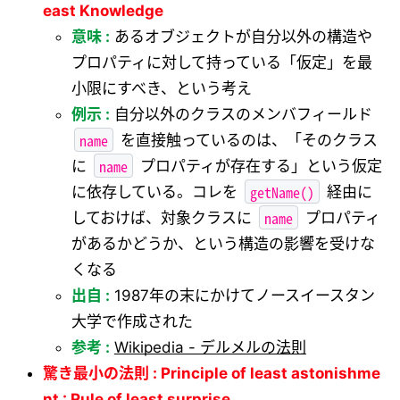
east Knowledge
意味 :
あるオブジェクトが自分以外の構造や
プロパティに対して持っている「仮定」を最
小限にすべき、という考え
例示 :
自分以外のクラスのメンバフィールド
name
を直接触っているのは、「そのクラス
name
に
プロパティが存在する」という仮定
getName()
に依存している。コレを
経由に
name
しておけば、対象クラスに
プロパティ
があるかどうか、という構造の影響を受けな
くなる
出自 :
1987年の末にかけてノースイースタン
大学で作成された
参考 :
Wikipedia - デルメルの法則
驚き最小の法則 : Principle of least astonishme
nt : Rule of least surprise