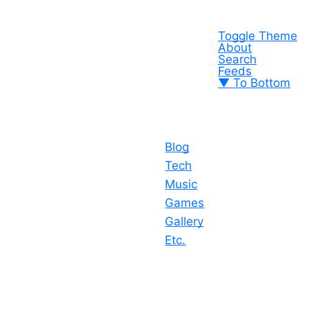
Toggle Theme
About
Search
Feeds
▼ To Bottom
Blog
Tech
Music
Games
Gallery
Etc.