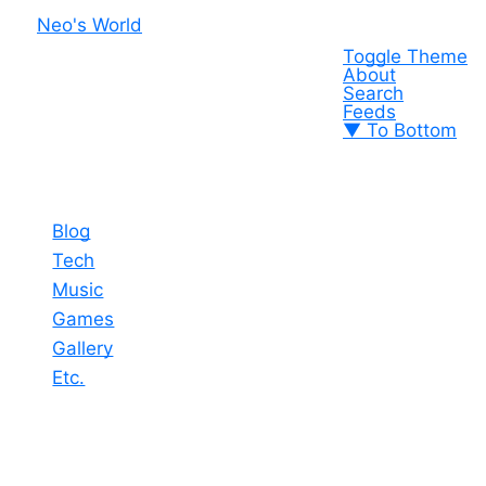
Neo's World
Toggle Theme
About
Search
Feeds
▼ To Bottom
Blog
Tech
Music
Games
Gallery
Etc.