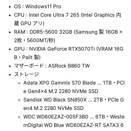
OS : Windows11 Pro
CPU : Intel Core Ultra 7 265 (Intel Graphics 内
蔵 GPU アリ)
RAM : DDR5-5600 32GB (Samsung 製 16GB ×
2枚・5600MT/秒)
GPU : NVIDIA GeForce RTX5070Ti (VRAM 16G
B・Palit 製)
マザーボード : ASRock B860 TW
ストレージ
Adata XPG Gammix S70 Blade … 1TB・PCI
e Gen4x4 M.2 2280 NVMe SSD
Sandisk WD Black SN850X … 2TB・PCIe G
en4 M.2 2280 NVMe SSD
WDC WD60EZAZ-00SF3B0 … 6TB・Weste
rnDigital WD Blue WD60EZAZ-RT SATA3 6