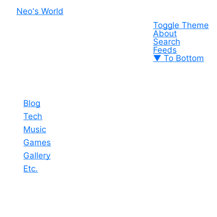
Neo's World
Toggle Theme
About
Search
Feeds
▼ To Bottom
Blog
Tech
Music
Games
Gallery
Etc.