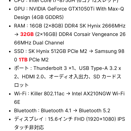
CPU : Intel Core i7-8750H (6コア12スレッド)
GPU : NVIDIA GeForce GTX1050Ti With Max-Q
Design (4GB GDDR5)
RAM : 16GB (2x8GB) DDR4 SK Hynix 2666MHz
→
32GB
(2x16GB) DDR4 Corsair Vengeance 26
66MHz Dual Channel
SSD : SK Hynix 512GB PCIe M2 → Samsung 98
0
1TB
PCIe M2
ポート : Thunderbolt 3 x1、USB Type-A 3.2 x
2、HDMI 2.0、オーディオ入出力、SD カードス
ロット
Wi-Fi : Killer 802.11ac → Intel AX210NGW Wi-Fi
6E
Bluetooth : Bluetooth 4.1 → Bluetooth 5.2
ディスプレイ : 15.6インチ FHD (1920x1080) IPS
タッチ非対応