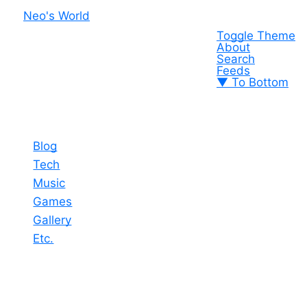
Neo's World
Toggle Theme
About
Search
Feeds
▼ To Bottom
Blog
Tech
Music
Games
Gallery
Etc.