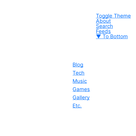
Toggle Theme
About
Search
Feeds
▼ To Bottom
Blog
Tech
Music
Games
Gallery
Etc.