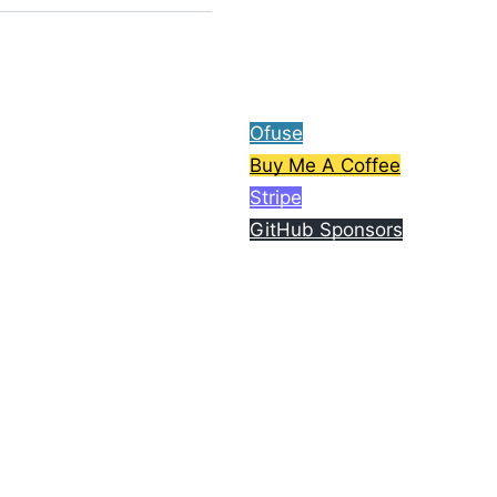
ら、コーヒー1杯分ご支援
してもらえると嬉しいで
す。
Ofuse
Buy Me A Coffee
Stripe
GitHub Sponsors