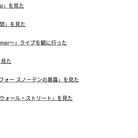
nal」を見た
日間」を見た
～Summer～」ライブを観に行った
を見た
チズンフォー スノーデンの暴露」を見た
Sleeps ウォール・ストリート」を見た